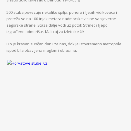
vlastoručno isklesao u periodu 1946.-53.g.
500 stuba povezuje nekoliko špilja, ponora i lijepih vidikovaca i
protežu se na 100-injak metara nadmorske visine sa sjeverne
zagorske strane. Staza dalje vodi uz potok Strmec i lijepo
izgrađeno odmorište. Mali raj za izletnike 🙂
Bio je krasan sunčan dan i za nas, dok je istovremeno metropola
ispod bila obavijena maglom i oblacima.