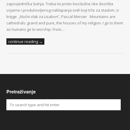
zapovjednička šutnja. Treba mi protiv bezdušne rike dvorišta
vojarne i produhovljenog naklapanja onih koji trče za stadom. iz
knjige „Noćni vlak za Lisabon“, Pascal Mercier Mountains are
cathedrals: grand and pure, the houses of my religion. I go to them
as humans go to worship. From…
continue reading →
Pretraživanje