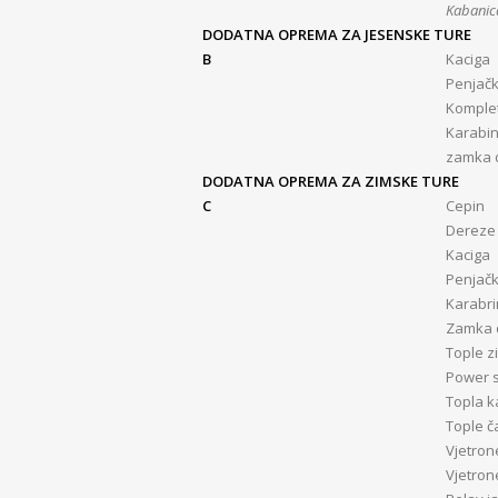
Kabanica
DODATNA OPREMA ZA JESENSKE TURE
B
Kaciga
Penjačk
Komplet
Karabin
zamka 
DODATNA OPREMA ZA ZIMSKE TURE
C
Cepin
Dereze
Kaciga
Penjačk
Karabri
Zamka 
Tople z
Power s
Topla 
Tople č
Vjetro
Vjetro