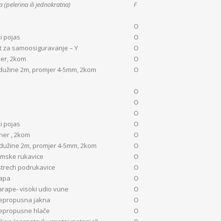
 (pelerina ili jednokratna)
F
O
i pojas
O
 za samoosiguravanje – Y
O
er, 2kom
O
dužine 2m, promjer 4-5mm, 2kom
O
O
O
O
i pojas
O
ner , 2kom
O
dužine 2m, promjer 4-5mm, 2kom
O
imske rukavice
O
trech podrukavice
O
kapa
O
arape- visoki udio vune
O
nepropusna jakna
O
nepropusne hlače
O