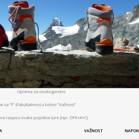
Oprema za visokogorstvo
a “F” (Fakultativno) u koloni “Važnost”
 na raspisu svake pojedine ture (npr. OPK+A+C)
A
VAŽNOST
NAPO