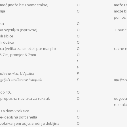
moć (može biti i samostalna)
O
može i 
lija
O
može bit
pomoći
jka
O
a svjetiljka (ispravna)
O
+ pune 
li šibice
O
ili dušica
O
ica (velika-za smeće i par manjih)
O
razne 
-7 m, promjer 6-7mm
O
F
F
ože i usnica,
UV faktor
F
 grijači za dlanove i stopala
F
opcija 
do 40L
O
propusna navlaka za ruksak
O
odgova
ruksak
 za dom/kroksice
O
e- debljina soft shella
O
pokrivanjem ušiju, srednja debljina
O