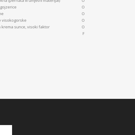
kna (pernata ili umjetni materijal)
O
gojzerice
O
ne
O
e visokogorske
O
a krema sunce, visoki faktor
O
F