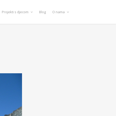
Projekti s djecom
Blog
O nama