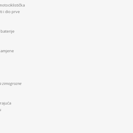
motociklistička
i i dio prve
baterije
namjene
za zimogrozne
rajuća
u