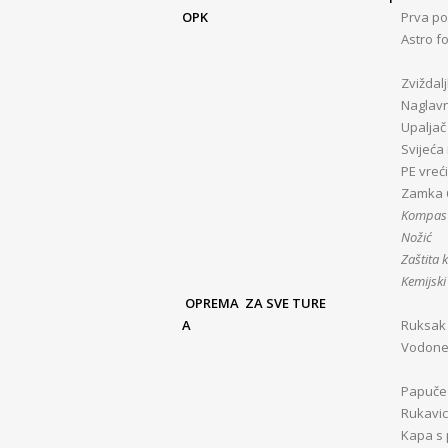
OPK
Prva po
Astro fo
Zviždal
Naglavn
Upaljač i
Svijeća 
PE vreć
Zamka 6
Kompas
Nožić
Zaštita k
Kemijski
OPREMA ZA SVE TURE
A
Ruksak 
Vodone
Papuče
Rukavic
Kapa s 