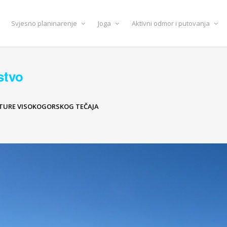
Svjesno planinarenje
Joga
Aktivni odmor i putovanja
stvo
 TURE VISOKOGORSKOG TEČAJA