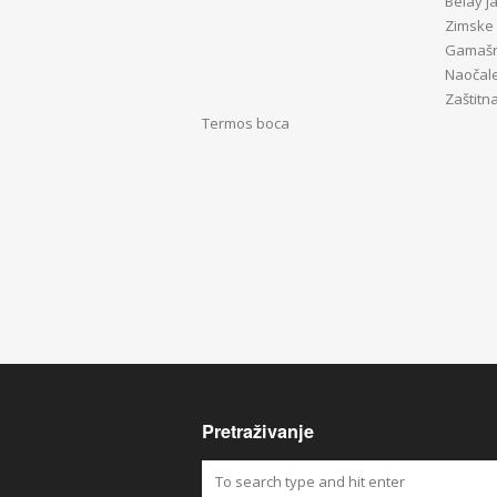
Belay ja
Zimske 
Gamaš
Naočal
Zaštitn
Termos boca
Pretraživanje