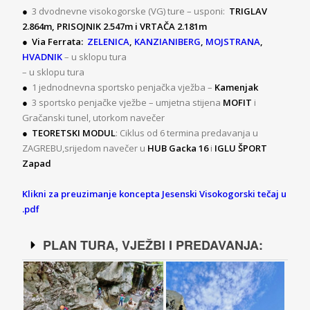
●
3 dvodnevne visokogorske (VG) ture – usponi:
TRIGLAV
2.864m, PRISOJNIK 2.547m i VRTAČA 2.181m
● Via Ferrata:
ZELENICA
,
KANZIANIBERG
,
MOJSTRANA
,
HVADNIK
– u sklopu tura
– u sklopu tura
●
1 jednodnevna sportsko penjačka vježba –
Kamenjak
●
3 sportsko penjačke vježbe – umjetna stijena
MOFIT
i
Gračanski tunel, utorkom navečer
● TEORETSKI MODUL
: Ciklus od 6 termina predavanja u
ZAGREBU,srijedom navečer u
HUB Gacka 16
i
IGLU ŠPORT
Zapad
Klikni za preuzimanje koncepta Jesenski Visokogorski tečaj u
.pdf
PLAN TURA, VJEŽBI I PREDAVANJA: