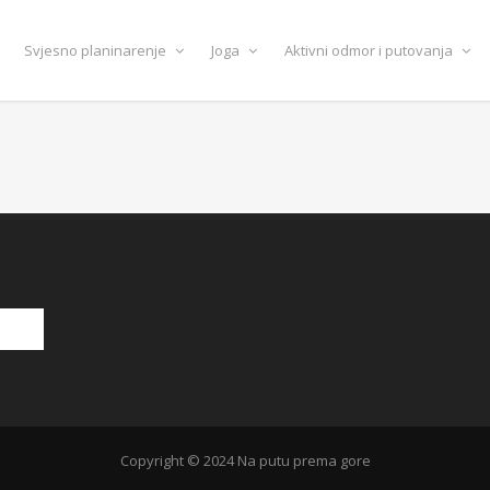
Svjesno planinarenje
Joga
Aktivni odmor i putovanja
Copyright © 2024 Na putu prema gore