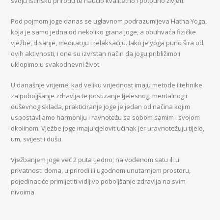
svoju istinsku prirodu te naučio kvalitetno i potpuno živjeti.
Pod pojmom joge danas se uglavnom podrazumijeva Hatha Yoga,
koja je samo jedna od nekoliko grana joge, a obuhvaća fizičke
vježbe, disanje, meditaciju i relaksaciju. Iako je yoga puno šira od
ovih aktivnosti, i one su izvrstan način da jogu približimo i
uklopimo u svakodnevni život.
U današnje vrijeme, kad veliku vrijednost imaju metode i tehnike
za poboljšanje zdravlja te postizanje tjelesnog, mentalnog i
duševnog sklada, prakticiranje joge je jedan od načina kojim
uspostavljamo harmoniju i ravnotežu sa sobom samim i svojom
okolinom. Vježbe joge imaju cjelovit učinak jer uravnotežuju tijelo,
um, svijest i dušu.
Vježbanjem joge već 2 puta tjedno, na vođenom satu ili u
privatnosti doma, u prirodi ili ugodnom unutarnjem prostoru,
pojedinac će primijetiti vidljivo poboljšanje zdravlja na svim
nivoima.