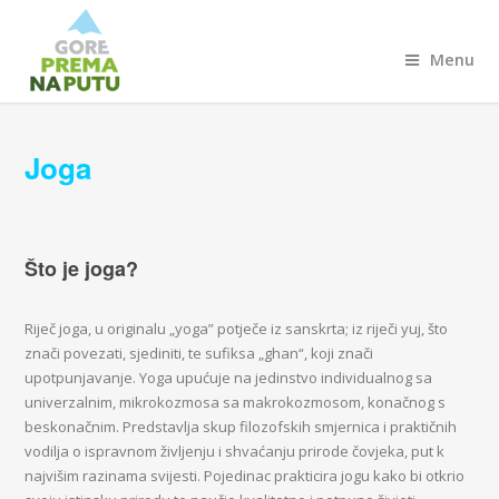
Menu
Joga
Što je joga?
Riječ joga, u originalu „yoga” potječe iz sanskrta; iz riječi yuj, što
znači povezati, sjediniti, te sufiksa „ghan“, koji znači
upotpunjavanje. Yoga upućuje na jedinstvo individualnog sa
univerzalnim, mikrokozmosa sa makrokozmosom, konačnog s
beskonačnim. Predstavlja skup filozofskih smjernica i praktičnih
vodilja o ispravnom življenju i shvaćanju prirode čovjeka, put k
najvišim razinama svijesti. Pojedinac prakticira jogu kako bi otkrio