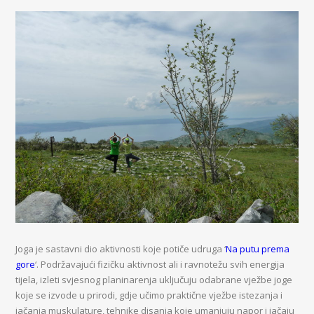
Joga je sastavni dio aktivnosti koje potiče udruga ‘
Na putu prema
gore
‘. Podržavajući fizičku aktivnost ali i ravnotežu svih energija
tijela, izleti svjesnog planinarenja uključuju odabrane vježbe joge
koje se izvode u prirodi, gdje učimo praktične vježbe istezanja i
jačanja muskulature, tehnike disanja koje umanjuju napor i jačaju