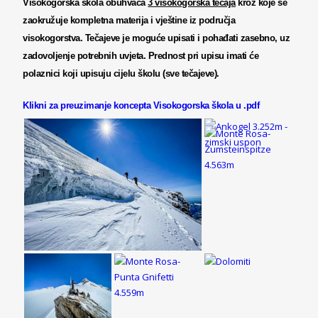
Visokogorska škola obuhvaća
3 visokogorska tečaja
kroz koje se
zaokružuje kompletna materija i vještine iz područja
visokogorstva.
Tečajeve je moguće upisati i pohađati zasebno, uz
zadovoljenje potrebnih uvjeta.
Prednost pri upisu imati će
polaznici koji upisuju cijelu školu (sve tečajeve).
Klikni za preuzimanje koncepta Visokogorska škola u .pdf