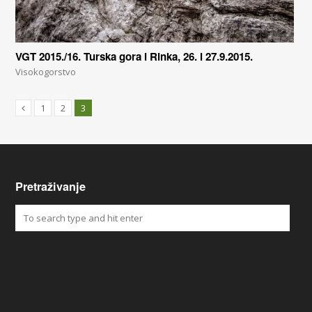
VGT 2015./16. Turska gora i Rinka, 26. i 27.9.2015.
Visokogorstvo
1
2
3
Pretraživanje