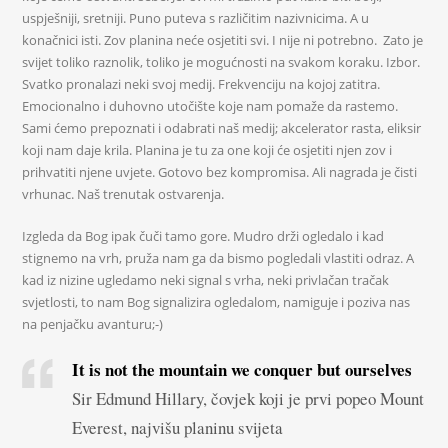
uspješniji, sretniji. Puno puteva s različitim nazivnicima. A u
konačnici isti. Zov planina neće osjetiti svi. I nije ni potrebno. Zato je
svijet toliko raznolik, toliko je mogućnosti na svakom koraku. Izbor.
Svatko pronalazi neki svoj medij. Frekvenciju na kojoj zatitra.
Emocionalno i duhovno utočište koje nam pomaže da rastemo.
Sami ćemo prepoznati i odabrati naš medij; akcelerator rasta, eliksir
koji nam daje krila. Planina je tu za one koji će osjetiti njen zov i
prihvatiti njene uvjete. Gotovo bez kompromisa. Ali nagrada je čisti
vrhunac. Naš trenutak ostvarenja.
Izgleda da Bog ipak čuči tamo gore. Mudro drži ogledalo i kad
stignemo na vrh, pruža nam ga da bismo pogledali vlastiti odraz. A
kad iz nizine ugledamo neki signal s vrha, neki privlačan tračak
svjetlosti, to nam Bog signalizira ogledalom, namiguje i poziva nas
na penjačku avanturu;-)
It is not the mountain we conquer but ourselves
Sir Edmund Hillary, čovjek koji je prvi popeo Mount
Everest, najvišu planinu svijeta