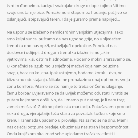
tvrdim đonovima, kacigu i svakojake druge oklope kojima štitimo
svoje unutarnje biće. Pomažemo si štapom za hodanje, pažljivo se
oslanjajući, ispipavajući teren. I dalje guramo prema naprijed…
Na usponu se izlažemo nemilosrdnim vanjskim utjecajima. Tako
smo željni sunca, puštamo da nas ugodno grije, no u sljedećem
trenutku ono nas oprži, ostavljajući opekotine. Ponekad nas
doslovce i oslijepi. U drugom trenutku izloženi smo jakim
vjetrovima, kiši, oštrim hladnoćama. Hodamo mokri, smrzavamo se.
U konačnici se izgubimo u snježnoj mećavi koja nam oduzima
snagu, baca na koljena. Ipak ustajemo, hodamo korak – dva, no
blizu smo odustajanja. Nikako ne pronalazimo onaj optimum, svoju
zonu komfora. Pitamo se što nam je to trebalo? Čemu izlaganje,
čemu borba? Uvjeravamo se da uvijek možemo odustati i vratiti se
putem kojim smo došli. No, da li znamo put natrag, je li nam trag
zamela mećava? Gubimo planinsku markaciju. Pokušavamo pronaći
neku drugu, vjerojatnije težu stazu za povratak, točku s koje smo
krenuli. Iznenada upadamo u provaliju. Nalazimo se na dnu. Mami
nas osjećaj potpune predaje. Obuzimaju nas strah i bespomoćnost.
Onda krajičkom oka iznad sebe ugledamo tračak svjetlosti i