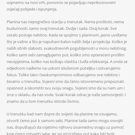
uspnemo na novi vrh, ponovno se pojavljuju neprikosnoveni
osjećaji pobjede i ispunjenja.
Planina nas nepogrešivo stavlja u trenutak. Nema prošlosti, nema
budućnosti, samo ovaj trenutak. Ovdje i sada. Ovaj korak. Sve
ostalo postaje nebitno. Kada se spojimo s planinom, jasno uviđamo
što je važno a što je napuhani balon naših želja i projekcija. Koliko je
naših sitnih slabosti, svakodnevnih pogubljenosti u moru nebitnog.
Koliko sami sebi zamagljujemo put, koliko smo opterećeni prošlim
neuspjesima, koliko nas koštaju vlastita i tuđa očekivanja. A onda se
odjednom nađemo na uskom izloženom puteljku i ostvarujemo
fokus. Toliko lako i beskompromisno odbacujemo sve nebitno i
bivamo u trenutku. Svjesni smo da ćemo istovremeno prepoznati
opasnost a iskoristiti svu svoju snagu. Svjesni smo da su nam um i
srce u skladu, da nas vode. Svaki korak odraz je naše samosvijesti. I
znamo da u tom trenutku istinski živimo.
U trenutku kad nam dopre do svijesti da planine ne osvajamo,
otvorit ćemo put k samom sebi. Planine tada samo mogu osvojiti
nas, dopuštajući da osjetimo njihovu izvanrednu snagu uz pomoć
koje ćemo ostvariti sebe. Jer svi mi tražimo put kako biti bolji,