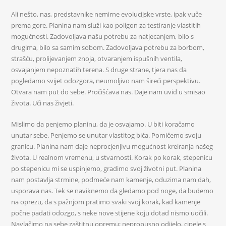
Ali nešto, nas, predstavnike nemirne evolucijske vrste, ipak vuče
prema gore. Planina nam služi kao poligon za testiranje vlastitih
mogućnosti. Zadovoljava našu potrebu za natjecanjem, bilo s
drugima, bilo sa samim sobom. Zadovoljava potrebu za borbom,
strašću, prolijevanjem znoja, otvaranjem ispušnih ventila,
osvajanjem nepoznatih terena. S druge strane, tjera nas da
pogledamo svijet odozgora, neumoljivo nam šireći perspektivu.
Otvara nam put do sebe. Pročišćava nas. Daje nam uvid u smisao
života. Uči nas živjeti.
Mislimo da penjemo planinu, da je osvajamo. U biti koračamo
unutar sebe. Penjemo se unutar vlastitog bića. Pomičemo svoju
granicu. Planina nam daje neprocjenjivu mogućnost kreiranja našeg
života. U realnom vremenu, u stvarnosti. Korak po korak, stepenicu
po stepenicu mi se uspinjemo, gradimo svoj životni put. Planina
nam postavlja strmine, podmeće nam kamenje, oduzima nam dah,
usporava nas. Tek se naviknemo da gledamo pod noge, da budemo
na oprezu, da s pažnjom pratimo svaki svoj korak, kad kamenje
počne padati odozgo, s neke nove stijene koju dotad nismo uočili.
Navlačimo na sebe zaštitnu opremu; nepropusno odijelo, cipele s