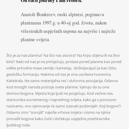
On each journey I am reborn.
Anatoli Boukreev, ruski alpinist, poginuo u
planinama 1997.g. u 40-oj god. života, nakon
višestrukih uspješnih uspona na najviše i najteže
planine svijeta
Što je za nas planina? Na što nas asocira? Na hrpu stijena ili na živo
biće? Neki od nas je ne primjećuju, prolaze pored planine kao pored
velike prirodne mase zemlje i kamenja, doživljavajući je kao čistu
geološku formaciju. Nekima od nas je ona uzvišena tvorevina.
Katedrala. Ne samo materijalna već i duhovna asocijacija. Odavna
kod mnogih naroda postoje svete planine. Vjeruju da su one
domovi bogova. Mjesta koja ljudi ne posjećuju. Kod većine nas,
stanovnika suvremenog i naprednog svijeta, kako ga s ponosom
nazivamo, ovo vjerovanje će samo izazvati podsmijeh. Koji bogovi?!
Odavno smo “osvojili” najviše vrhove svijeta i nismo na njima
pronašli bogove kako čuče i dočekuju uspješne predstavnike
ljudskog roda.