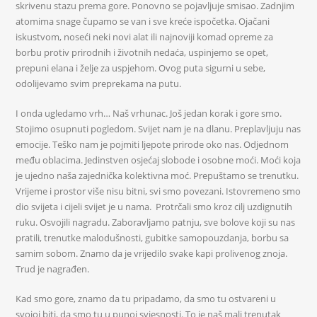
skrivenu stazu prema gore. Ponovno se pojavljuje smisao. Zadnjim
atomima snage čupamo se van i sve kreće ispočetka. Ojačani
iskustvom, noseći neki novi alat ili najnoviji komad opreme za
borbu protiv prirodnih i životnih nedaća, uspinjemo se opet,
prepuni elana i želje za uspjehom. Ovog puta sigurni u sebe,
odolijevamo svim preprekama na putu.
I onda ugledamo vrh… Naš vrhunac. Još jedan korak i gore smo.
Stojimo osupnuti pogledom. Svijet nam je na dlanu. Preplavljuju nas
emocije. Teško nam je pojmiti ljepote prirode oko nas. Odjednom
među oblacima. Jedinstven osjećaj slobode i osobne moći. Moći koja
je ujedno naša zajednička kolektivna moć. Prepuštamo se trenutku.
Vrijeme i prostor više nisu bitni, svi smo povezani. Istovremeno smo
dio svijeta i cijeli svijet je u nama. Protrčali smo kroz cilj uzdignutih
ruku. Osvojili nagradu. Zaboravljamo patnju, sve bolove koji su nas
pratili, trenutke malodušnosti, gubitke samopouzdanja, borbu sa
samim sobom. Znamo da je vrijedilo svake kapi prolivenog znoja.
Trud je nagrađen.
Kad smo gore, znamo da tu pripadamo, da smo tu ostvareni u
svojoj biti, da smo tu u punoj svjesnosti. To je naš mali trenutak