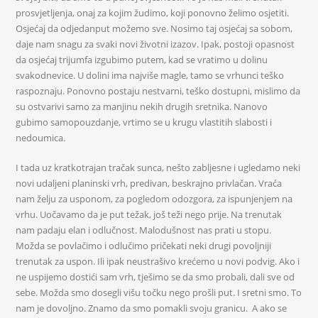
prosvjetljenja, onaj za kojim žudimo, koji ponovno želimo osjetiti.
Osjećaj da odjedanput možemo sve. Nosimo taj osjećaj sa sobom,
daje nam snagu za svaki novi životni izazov. Ipak, postoji opasnost
da osjećaj trijumfa izgubimo putem, kad se vratimo u dolinu
svakodnevice. U dolini ima najviše magle, tamo se vrhunci teško
raspoznaju. Ponovno postaju nestvarni, teško dostupni, mislimo da
su ostvarivi samo za manjinu nekih drugih sretnika. Nanovo
gubimo samopouzdanje, vrtimo se u krugu vlastitih slabosti i
nedoumica.
I tada uz kratkotrajan tračak sunca, nešto zabljesne i ugledamo neki
novi udaljeni planinski vrh, predivan, beskrajno privlačan. Vraća
nam želju za usponom, za pogledom odozgora, za ispunjenjem na
vrhu. Uočavamo da je put težak, još teži nego prije. Na trenutak
nam padaju elan i odlučnost. Malodušnost nas prati u stopu.
Možda se povlačimo i odlučimo pričekati neki drugi povoljniji
trenutak za uspon. Ili ipak neustrašivo krećemo u novi podvig. Ako i
ne uspijemo dostići sam vrh, tješimo se da smo probali, dali sve od
sebe. Možda smo dosegli višu točku nego prošli put. I sretni smo. To
nam je dovoljno. Znamo da smo pomakli svoju granicu. A ako se