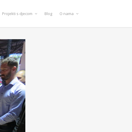
Projekti s djecom
Blog
O nama