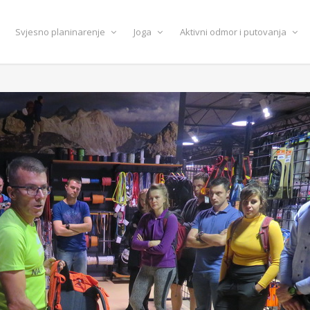
Svjesno planinarenje
Joga
Aktivni odmor i putovanja