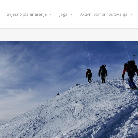
Svjesno planinarenje
Joga
Aktivni odmor i putovanja