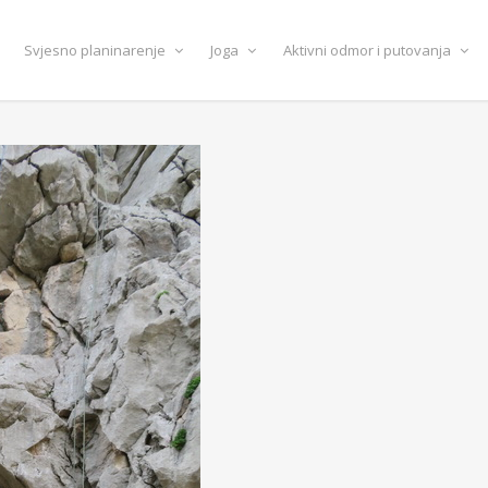
Svjesno planinarenje
Joga
Aktivni odmor i putovanja