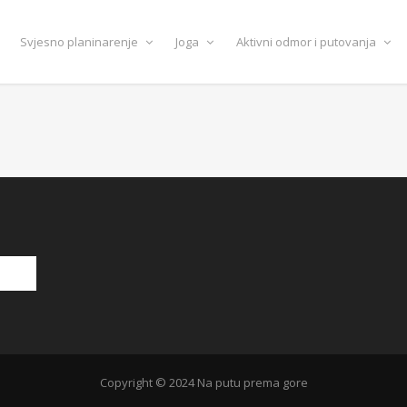
Svjesno planinarenje
Joga
Aktivni odmor i putovanja
Copyright © 2024 Na putu prema gore