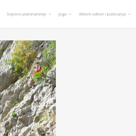
Svjesno planinarenje
Joga
Aktivni odmor i putovanja