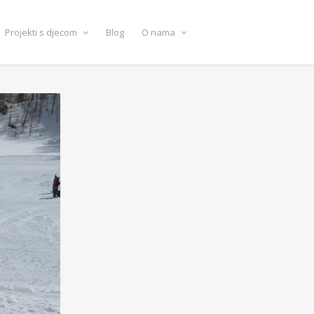
Projekti s djecom
Blog
O nama