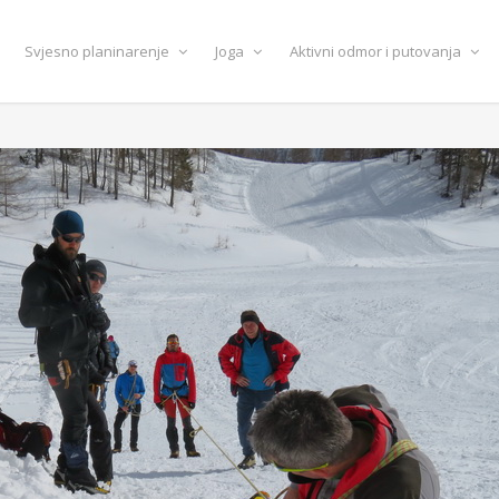
Svjesno planinarenje
Joga
Aktivni odmor i putovanja