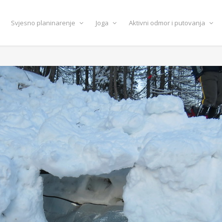
Svjesno planinarenje
Joga
Aktivni odmor i putovanja