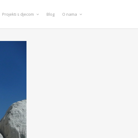
Projekti s djecom
Blog
O nama