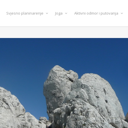
Svjesno planinarenje
Joga
Aktivni odmor i putovanja