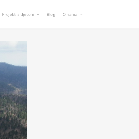
Projekti s djecom
Blog
O nama