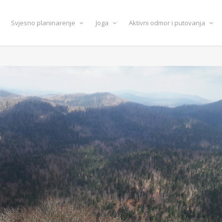
Svjesno planinarenje
Joga
Aktivni odmor i putovanja