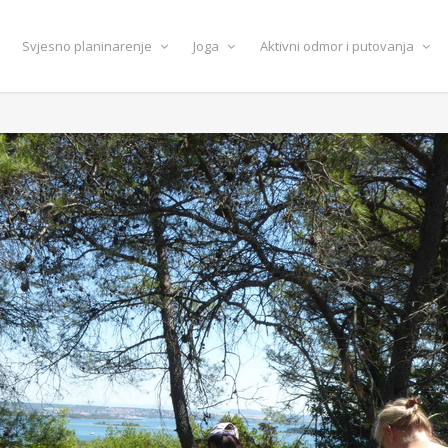
Svjesno planinarenje
Joga
Aktivni odmor i putovanja