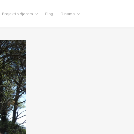
Projekti s djecom
Blog
O nama