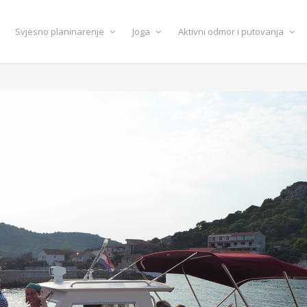
Svjesno planinarenje
Joga
Aktivni odmor i putovanja