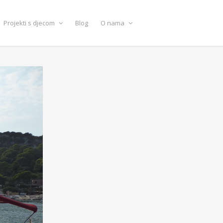
Projekti s djecom
Blog
O nama