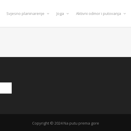
Svjesno planinarenje
Joga
Aktivni odmor i putovanja
Copyright © 2024 Na putu prema gore