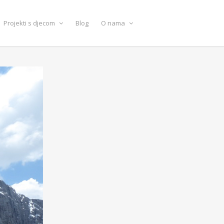
Projekti s djecom
Blog
O nama