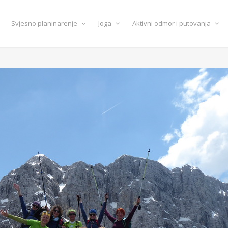
Svjesno planinarenje
Joga
Aktivni odmor i putovanja