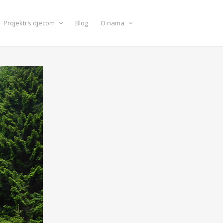
Projekti s djecom
Blog
O nama