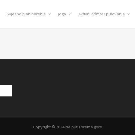
Svjesno planinarenje
Joga
Aktivni odmor i putovanja
Copyright © 2024 Na putu prema gore