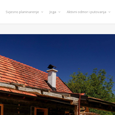
Svjesno planinarenje
Joga
Aktivni odmor i putovanja