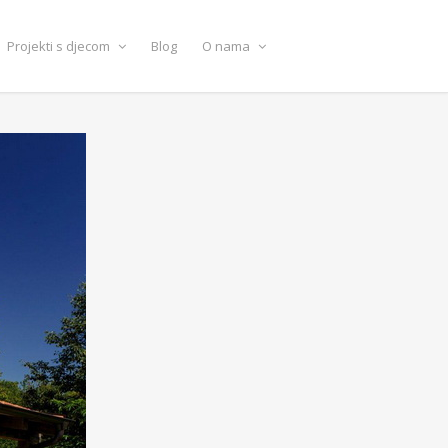
Projekti s djecom
Blog
O nama