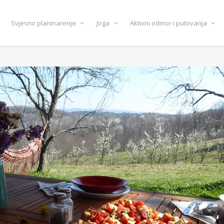
Svjesno planinarenje
Joga
Aktivni odmor i putovanja