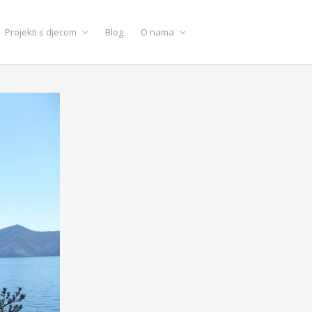
Projekti s djecom
Blog
O nama