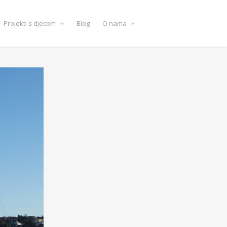
Projekti s djecom
Blog
O nama