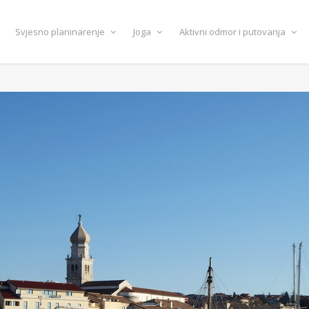
Svjesno planinarenje
Joga
Aktivni odmor i putovanja