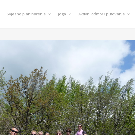
Svjesno planinarenje
Joga
Aktivni odmor i putovanja