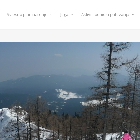
Svjesno planinarenje
Joga
Aktivni odmor i putovanja