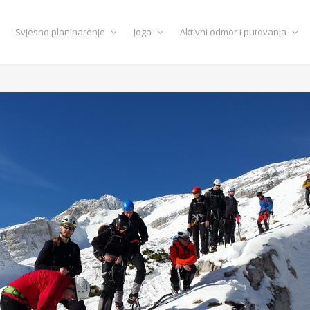
Svjesno planinarenje
Joga
Aktivni odmor i putovanja