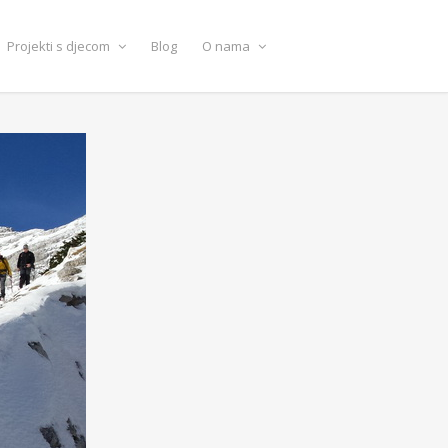
Projekti s djecom
Blog
O nama