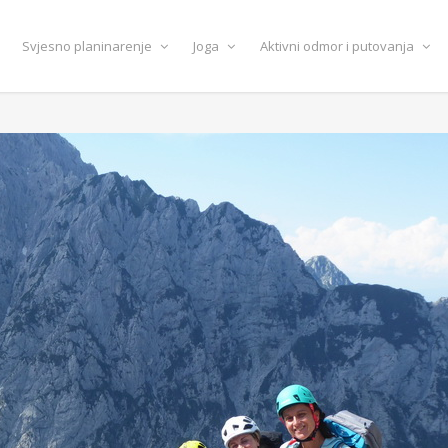
Svjesno planinarenje
Joga
Aktivni odmor i putovanja