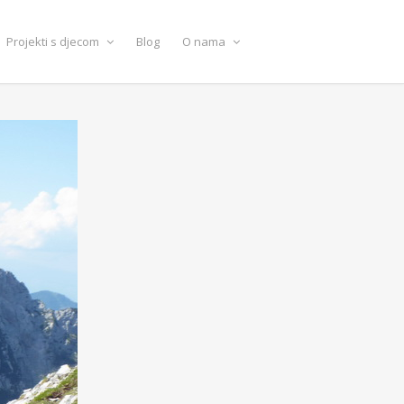
Projekti s djecom
Blog
O nama