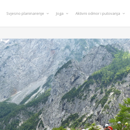
Svjesno planinarenje
Joga
Aktivni odmor i putovanja