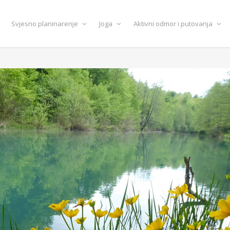
Svjesno planinarenje
Joga
Aktivni odmor i putovanja