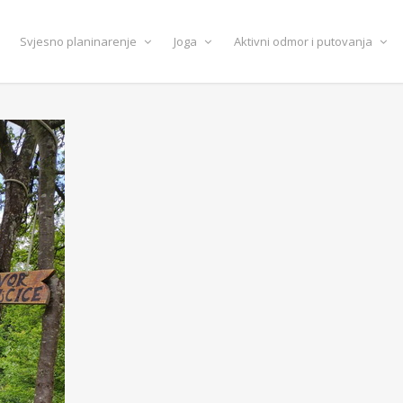
Svjesno planinarenje
Joga
Aktivni odmor i putovanja