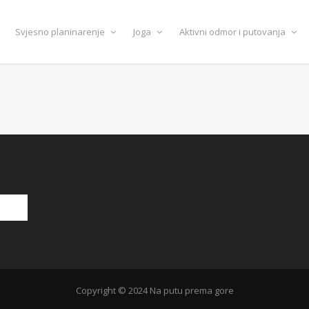
Svjesno planinarenje
Joga
Aktivni odmor i putovanja
Copyright © 2024 Na putu prema gore