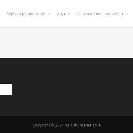
Svjesno planinarenje
Joga
Aktivni odmor i putovanja
Copyright © 2024 Na putu prema gore