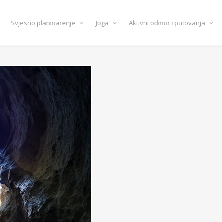
Svjesno planinarenje
Joga
Aktivni odmor i putovanja