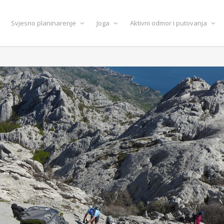
Svjesno planinarenje
Joga
Aktivni odmor i putovanja