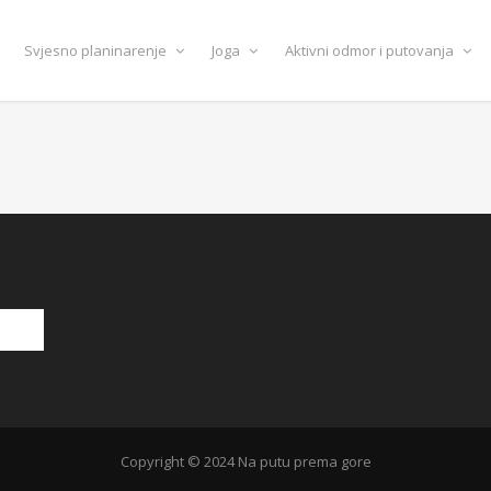
Svjesno planinarenje
Joga
Aktivni odmor i putovanja
Copyright © 2024 Na putu prema gore