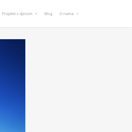
Projekti s djecom
Blog
O nama