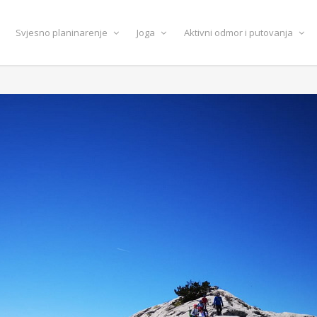
Svjesno planinarenje
Joga
Aktivni odmor i putovanja