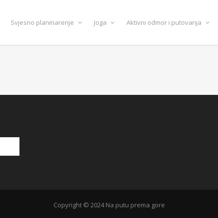
Svjesno planinarenje
Joga
Aktivni odmor i putovanja
Copyright © 2024 Na putu prema gore