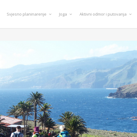
Svjesno planinarenje
Joga
Aktivni odmor i putovanja