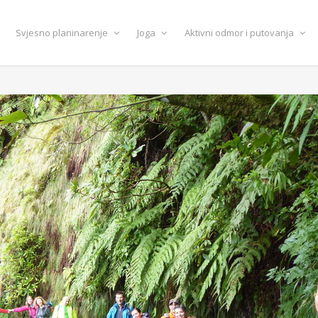
Svjesno planinarenje
Joga
Aktivni odmor i putovanja