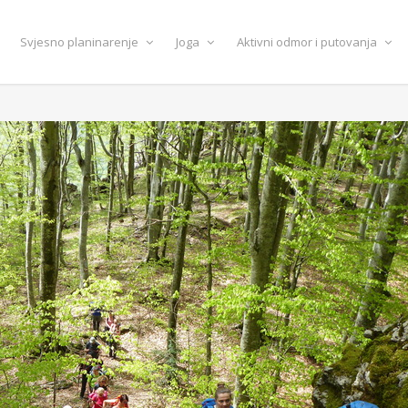
Svjesno planinarenje
Joga
Aktivni odmor i putovanja