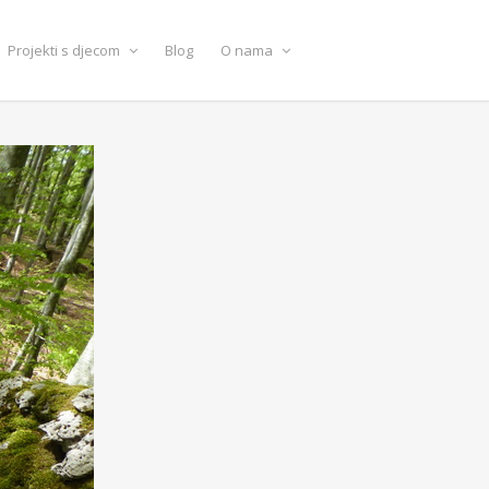
Projekti s djecom
Blog
O nama