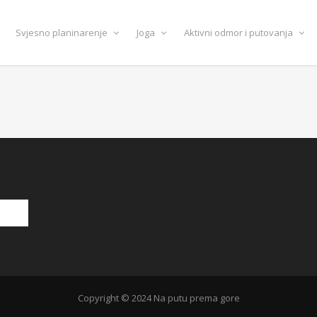
Svjesno planinarenje
Joga
Aktivni odmor i putovanja
Copyright © 2024 Na putu prema gore