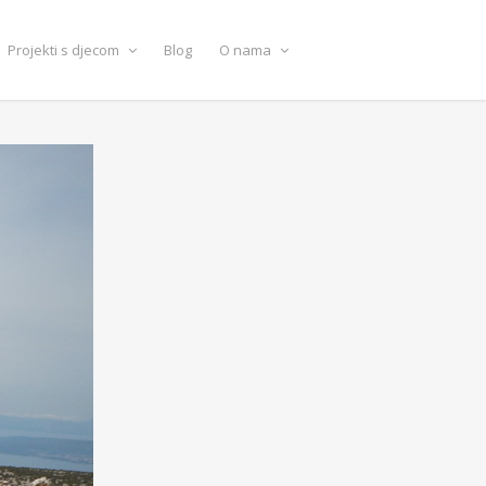
Projekti s djecom
Blog
O nama