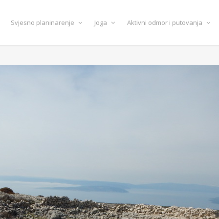
Svjesno planinarenje
Joga
Aktivni odmor i putovanja