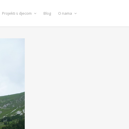
Projekti s djecom
Blog
O nama