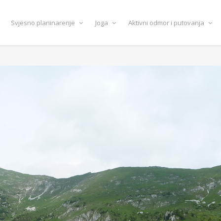
Svjesno planinarenje
Joga
Aktivni odmor i putovanja