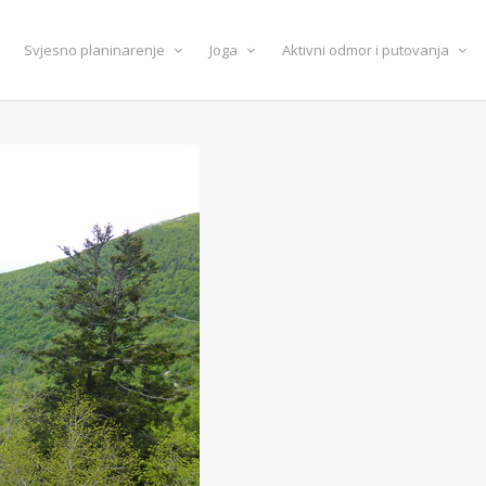
Svjesno planinarenje
Joga
Aktivni odmor i putovanja