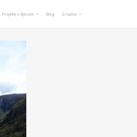
Projekti s djecom
Blog
O nama