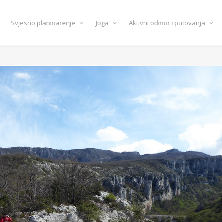
Svjesno planinarenje
Joga
Aktivni odmor i putovanja